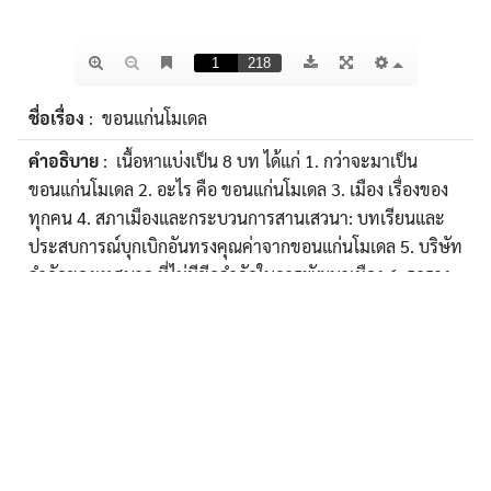
ชื่อเรื่อง
: ขอนแก่นโมเดล
คำอธิบาย
: เนื้อหาแบ่งเป็น 8 บท ได้แก่ 1. กว่าจะมาเป็น
ขอนแก่นโมเดล 2. อะไร คือ ขอนแก่นโมเดล 3. เมือง เรื่องของ
ทุกคน 4. สภาเมืองและกระบวนการสานเสวนา: บทเรียนและ
ประสบการณ์บุกเบิกอันทรงคุณค่าจากขอนแก่นโมเดล 5. บริษัท
จำกัดของเทศบาล ที่ไม่มีขีดจำกัดในการพัฒนาเมือง 6. รถราง
สร้างเมือง 7. เมืองอัจฉริยะขอนแก่นโมเดล 8. อะไรทำให้
ขอนแก่นโมเดลประสบความสำเร็จ
สื่อสำหรับบุคคลประเภท
: นักเรียน / นักศึกษา, ผู้ปกครอง,
ทั่วไป, ครู / อาจารย์
ผู้สร้างสรรค์/ผู้แต่ง/เจ้าของผลงาน
: วิทยาลัยการปกครอง
ท้องถิ่น มหาวิทยาลัยขอนแก่น