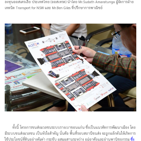
ลงทุนออสเตรเลีย ประเทศไทย (ออสเทรด) นำโดย Mr.Sudath Amaratunga ผู้จัดการฝ่าย
เทคนิค Transport for NSW และ Mr.Ben Giles ที่ปรึกษาการพาณิชย์
ทั้งนี้ โครงการขนส่งมวลชนระบบรางเบาขอนแก่น ซึ่งเป็นแนวคิดการพัฒนาเมือง โดย
มีระบบขนส่งมวลชน เป็นหัวใจสำคัญ นั่นคือ พื้นที่รอบสถานีขนส่ง จะถูกผลักดันให้เกิดการ
ใช้ประโยชน์ที่ดินอย่างคุ้มค่า กระชับ ผสมผสานระหว่าง อยู่อาศัยและย่านพานิชยกรรม
ซึ่ง