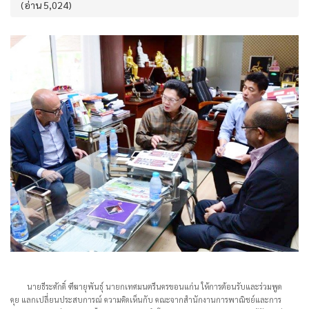
(อ่าน 5,024)
นายธีระศักดิ์ ฑีฆายุพันธุ์ นายกเทศมนตรีนครขอนแก่น ให้การต้อนรับและร่วมพูด
คุย แลกเปลี่ยนประสบการณ์ ความคิดเห็นกับ คณะจากสำนักงานการพาณิชย์และการ