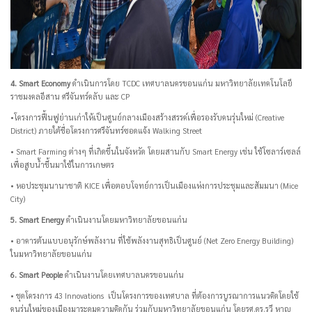
4. Smart Economy
ดำเนินการโดย TCDC เทศบาลนครขอนแก่น มหาวิทยาลัยเทคโนโลยี
ราชมงคลอีสาน ศรีจันทร์คลับ และ CP
•โครงการฟื้นฟูย่านเก่าให้เป็นศูนย์กลางเมืองสร้างสรรค์เพื่อรองรับคนรุ่นใหม่ (Creative
District) ภายใต้ชื่อโครงการศรีจันทร์ซอดแจ้ง Walking Street
• Smart Farming ต่างๆ ที่เกิดขึ้นในจังหวัด โดยผสานกับ Smart Energy เช่น ใช้โซลาร์เซลล์
เพื่อสูบน้ำขึ้นมาใช้ในการเกษตร
• หอประชุมนานาชาติ KICE เพื่อตอบโจทย์การเป็นเมืองแห่งการประชุมและสัมมนา (Mice
City)
5. Smart Energy
ดำเนินงานโดยมหาวิทยาลัยขอนแก่น
• อาคารต้นแบบอนุรักษ์พลังงาน ที่ใช้พลังงานสุทธิเป็นศูนย์ (Net Zero Energy Building)
ในมหาวิทยาลัยขอนแก่น
6. Smart People
ดำเนินงานโดยเทศบาลนครขอนแก่น
• ชุดโครงการ 43 Innovations เป็นโครงการของเทศบาล ที่ต้องการบูรณาการแนวคิดโดยใช้
คนรุ่นใหม่ของเมืองมาระดมความคิดกัน ร่วมกับมหาวิทยาลัยขอนแก่น โดยรศ.ดร.รวี หาญ