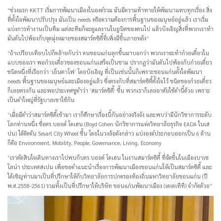
“ช่วงแรก KKTT เริ่มการพัฒนาเมืองในองค์รวม มันมีความท้าทายให้พัฒนาแทบทุกเรื่อง สิ่ง
ที่ตั้งใจพัฒนาปรับปรุง มันเป็น needs หรือความต้องการพื้นฐานของมนุษย์อยู่แล้ว เราเริ่ม
แบ่งการทำงานเป็นทีม แต่ละทีมก็จะดูแลงานในยูนิตของตนไป แล้วบังเอิญสิ่งที่พวกเราทำ
มันดันไปพ้องกับจุดมุ่งหมายของสมาร์ตซิตี้ที่เพิ่งมีขึ้นภายหลัง”
“ถ้าเปรียบเทียบไปก็คล้ายกับว่า คนขอนแก่นลุกขึ้นมาบอกว่า พวกเราจะทำก๋วยเตี๋ยวใน
แบบของเรา พอก๋วยเตี๋ยวของขอนแก่นเสร็จเป็นชาม ปรากฏว่ามันดันไปพ้องกับก๋วยเตี๋ยว
ชนิดหนึ่งที่เรียกว่า ‘เย็นตาโฟ’ โดยบังเอิญ ที่เป็นเช่นนั้นก็เพราะขอนแก่นตั้งใจพัฒนา
needs พื้นฐานของมนุษย์และเมืองอยู่แล้ว ซึ่งตรงกับที่สมาร์ตซิตี้ตั้งใจไว้ ชนิดของก๋วยเตี๋ยว
ก็เลยตรงกัน และพอประเทศชูคำว่า ‘สมาร์ตซิตี้’ ขึ้น พวกเราก็เลยอาศัยใช้คำนี้ด้วย เพราะ
เป็นคำใหญ่ที่รัฐบาลเขาใช้กัน
“เมื่อมีคำว่าสมาร์ตซิตี้เข้ามา เราก็ศึกษาเรื่องนี้กันอย่างจริงจัง และพบว่ามีนักวิชาการระดับ
โลกท่านหนึ่ง ชื่อดร.บอยด์ โคเฮน (Boyd Cohen นักวิชาการแห่งวิทยาลัยธุรกิจ EADA ในเส
ปน) ได้คิดค้น Smart City Wheel ขึ้น โดยในวงล้อดังกล่าว แบ่งองค์ประกอบออกเป็น 6 ด้าน
ก็คือ Environment, Mobility, People, Governance, Living, Economy
“เราตัดสินใจเดินทางเราไปพบกับดร.บอยด์ โคเฮน ในงานสมาร์ตซิตี้ ที่จัดขึ้นในเมืองบาเซ
โลน่า ประเทศสเปน เพื่อขอคำแนะนำเรื่องการพัฒนาเมืองขอนแก่นให้เป็นสมาร์ตซิตี้ และ
ได้เชิญท่านมาเป็นที่ปรึกษาให้กับวิทยาลัยการปกครองท้องถิ่นมหาวิทยาลัยขอนแก่น (ปี
พ.ศ.2558-2561) รวมทั้งเป็นที่ปรึกษาให้บริษัท ขอนแก่นพัฒนาเมือง (เคเคเทีที) จำกัดด้วย”