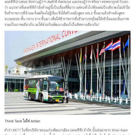
เคเคทีทีนำเสนอ ทั้งท่านผู้ว่าฯ สมศักดิ์ จังตระกุล และรองผู้ว่าฯ ศรัทธา คชพลายุกต์ ก็บอก
ว่า แนวทางที่เคเคทีทีกำลังทำอยู่นี้เป็นเรื่องที่ดีมาก แต่คนทั่วไปฟังแค่แป๊บเดียวคงไม่เข้าใจ
ยิ่งข้าราชการที่ย้ายมาใหม่ก็คงไม่รู้เรื่อง จึงได้สร้างหลักสูตร ABLE ขึ้นมาแล้วทำหลักสูตร
อบรมระยะ สั้น กลาง ยาว ขึ้นมา เพื่อให้ข้าราชการที่เข้ามาบรรจุใหม่ได้เข้าใจและเห็นภาพ
รวมเป็นภาพเดียวกัน จะได้ช่วยกันพัฒนาเมืองไปในทิศทางเดียวกัน”
Think Tank ไม่ใช่ Action
คำว่า KKTT ในชื่อบริษัท ขอนแก่นพัฒนาเมือง (เคเคทีที) จำกัด นั้นย่อมาจาก Khon Kaen