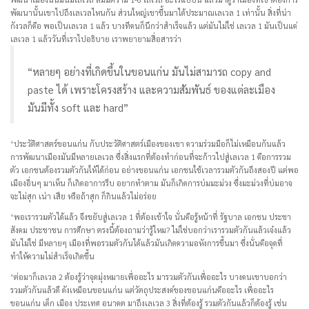
พัฒนานั้นเขาไปถึงเลเวลไหนกัน ส่วนใหญ่เขาขึ้นมาได้ประมาณเลเวล 1 เท่านั้น สิ่งที่น่า
กังวลก็คือ พอเป็นเลเวล 1 แล้ว บางทีคนก็นึกว่าสำเร็จแล้ว แต่มันไม่ใช่ เลเวล 1 มันเป็นแค่
เลเวล 1 แล้ววันที่เราไปอธิบาย เราพยายามสื่อสารว่า
“หลายๆ อย่างที่เกิดขึ้นในขอนแก่น มันไม่สามารถ copy and
paste ได้ เพราะโครงสร้าง และความสัมพันธ์ ของแต่ละเมือง
มันมีทั้ง soft และ hard”
“ประวัติศาสตร์ขอนแก่น กับประวัติศาสตร์เมืองของเขา ความร่วมมือก็ไม่เหมือนกันแล้ว
การพัฒนาเมืองมันมีหลายเลเวล ซึ่งสิ่งแรกที่ต้องทำก่อนที่จะก้าวไปสู่เลเวล 1 คือการรวม
ตัว เอกชนต้องรวมตัวกันให้ได้ก่อน อย่างขอนแก่น เอกชนใช้เวลารวมตัวกันถึงสองปี แต่พอ
เมืองอื่นๆ มาเห็น ก็เกิดอาการรีบ อยากทำตาม มันก็เกิดการบ่มมะม่วง ซึ่งมะม่วงที่บ่มอาจ
จะไม่สุก เน่า เสีย หรือถ้าสุก ก็กินแล้วไม่อร่อย
“พอเรารวมตัวได้แล้ว จึงขยับสู่เลเวล 1 ที่ต้องเข้าใจ นั่นคือรู้หน้าที่ รัฐบาล เอกชน ประชา
สังคม ประชาชน การศึกษา ตรงนี้ต้องถามว่ารู้ไหม? ไม่ใช่บอกว่าเรารวมตัวกันแล้วเจ๋งแล้ว
มันไม่ใช่ มีหลายๆ เมืองที่พอรวมตัวกันได้แล้วมันเกิดความอหังการขึ้นมา ซึ่งนั่นคือจุดที่
ทำให้ความไม่สำเร็จเกิดขึ้น
“ต่อมาก็เลเวล 2 ต้องรู้ว่าจุดมุ่งหมายเพื่ออะไร มารวมตัวกันเพื่ออะไร บางคนเขาบอกว่า
รวมตัวกันแล้วดี ดังเหมือนขอนแก่น แต่วัตถุประสงค์ของขอนแก่นคืออะไร เพื่ออะไร
ขอนแก่น เด็ก เมือง ประเทศ อนาคต มาถึงเลเวล 3 สิ่งที่ต้องรู้ รวมตัวกันแล้วก็ต้องรู้ เช่น