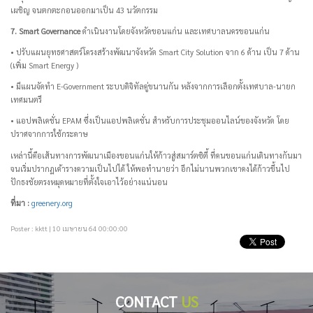
เผชิญ จนตกตะกอนออกมาเป็น 43 นวัตกรรม
7. Smart Governance
ดำเนินงานโดยจังหวัดขอนแก่น และเทศบาลนครขอนแก่น
• ปรับแผนยุทธศาสตร์โครงสร้างพัฒนาจังหวัด Smart City Solution จาก 6 ด้าน เป็น 7 ด้าน
(เพิ่ม Smart Energy )
• มีแผนจัดทำ E-Government ระบบดิจิทัลคู่ขนานกัน หลังจากการเลือกตั้งเทศบาล-นายก
เทศมนตรี
• แอปพลิเคชั่น EPAM ซึ่งเป็นแอปพลิเคชั่น สำหรับการประชุมออนไลน์ของจังหวัด โดย
ปราศจากการใช้กระดาษ
เหล่านี้คือเส้นทางการพัฒนาเมืองขอนแก่นให้ก้าวสู่สมาร์ตซิตี้ ที่คนขอนแก่นเดินทางกันมา
จนเริ่มปรากฏเค้ารางความเป็นไปได้ ให้พอทำนายว่า อีกไม่นานพวกเขาคงได้ก้าวขึ้นไป
ปักธงชัยตรงหมุดหมายที่ตั้งใจเอาไว้อย่างแน่นอน
ที่มา :
greenery.org
Poster : kktt | 10 เมษายน 64 00:00:00
CONTACT
US