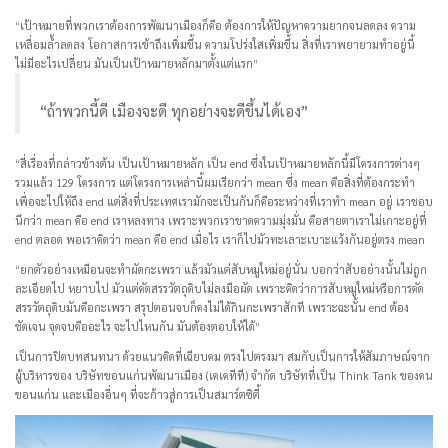
“เป้าหมายที่พวกเราต้องการพัฒนาเมืองก็คือ ต้องการให้ปัญหาความยากจนลดลง ความ
เหลื่อมล้ำลดลง โอกาสการเข้าถึงเพิ่มขึ้น ความโปร่งใสเพิ่มขึ้น สิ่งที่เราพยายามทำอยู่นี้
ไม่มีอะไรเปลี่ยน มันเป็นเป้าหมายหลักมาตั้งแต่แรก”
“ถ้าพวกนี้ดี เมืองจะดี ทุกอย่างจะดีขึ้นได้เอง”
“สี่เรื่องที่กล่าวข้างต้น เป็นเป้าหมายหลัก เป็น end ซึ่งในเป้าหมายหลักนี้มีโครงการต่างๆ
รวมแล้ว 129 โครงการ แต่โครงการเหล่านี้ผมเรียกว่า mean ซึ่ง mean คือสิ่งที่ต้องกระทำ
เพื่อจะไปให้ถึง end แต่สิ่งที่ประเทศเรามักจะเป็นกันก็คือระหว่างที่เราทำ mean อยู่ เราชอบ
นึกว่า mean คือ end เราหลงทาง เพราะพวกเราขาดความมุ่งมั่น คือสายตาเราไม่เกาะอยู่ที่
end ตลอด พอเราคิดว่า mean คือ end เมื่อไร เราก็ไปมัวทะเลาะเบาะแว้งกันอยู่ตรง mean
“ยกตัวอย่างเหมือนจะทำผัดกะเพรา แล้วมัวแต่สับหมูใหม่อยู่นั่น บอกว่าสับอย่างนั้นไม่ถูก
ละเอียดไป หยาบไป มัวแต่คัดสรรวัตถุดิบไม่ลงมือผัด เพราะคิดว่าการสับหมูใหม่หรือการคัด
สรรวัตถุดิบมันคือกะเพรา สรุปตอนจบก็คงไม่ได้กินกะเพราสักที เพราะฉะนั้น end ต้อง
ชัดเจน จุดจบคืออะไร จะไปไหนกัน มันต้องตอบให้ได้”
เป็นการปิดบทสนทนา ด้วยแนวคิดที่เฉียบคม ตรงไปตรงมา สมกับเป็นการให้สัมภาษณ์จาก
ผู้บริหารของ บริษัทขอนแก่นพัฒนาเมือง (เคเคทีที) จำกัด บริษัทที่เป็น Think Tank ของคน
ขอนแก่น และเมืองอื่นๆ ที่จะก้าวสู่การเป็นสมาร์ตซิตี้