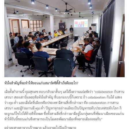
หัวใจสำคัญที่จะทำให้ขอนแก่นสมาร์ตซิตี้สำเร็จคืออะไร?
เมื่อตั้งคำถามนี้ คุณสุรเดช ตอบกลับมาสั้นๆ แต่ได้ใจความแจ่มชัดว่า “collaboration กับสาน
เสวนา สองเสานี่แหละคือหัวใจสำคัญ ที่บอกแบบนี้ก็เพราะ ถ้า collaboration กันได้ แสดง
ว่า ego ต่ำ และเมื่อใดที่เมืองหรือประเทศ มีสามสิ่งที่กล่าวมา คือ collaboration การสาน
เสวนา และผู้ร่วมงานมี ego ต่ำ ปัญหาทุกอย่างแม้จะเป็นปัญหาระดับประเทศระดับโลก ก็
จะถูกแก้ไขไปได้ด้วยดีทั้งหมด ซึ่งทั้งสามสิ่งที่กล่าวมามีอยู่ในกลุ่มคนที่พัฒนาเมืองขอนแก่น
ทำให้วันนี้ขอนแก่นจึงสามารถเป็นโมเดลพัฒนาเมืองที่หลายเมืองยอมรับ”
อย่าละสายตาจากเป้าหมาย แล้วเราจะไปถึงเป้าหมาย