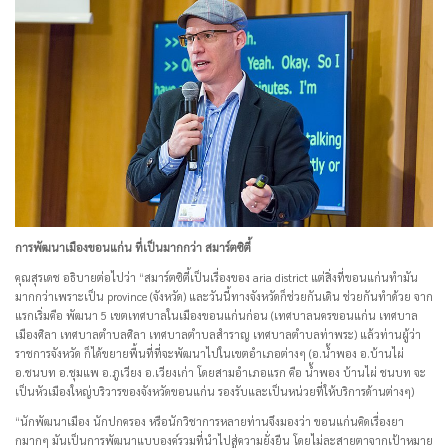
การพัฒนาเมืองขอนแก่น ที่เป็นมากกว่า สมาร์ตซิตี้
คุณสุรเดช อธิบายต่อไปว่า “สมาร์ตซิตี้เป็นเรื่องของ aria district แต่สิ่งที่ขอนแก่นทำมัน
มากกว่าเพราะเป็น province (จังหวัด) และวันนี้ทางจังหวัดก็ช่วยกันเดิน ช่วยกันทำด้วย จาก
แรกเริ่มคือ พัฒนา 5 เขตเทศบาลในเมืองขอนแก่นก่อน (เทศบาลนครขอนแก่น เทศบาล
เมืองศิลา เทศบาลตำบลศิลา เทศบาลตำบลสำราญ เทศบาลตำบลท่าพระ) แล้วท่านผู้ว่า
ราชการจังหวัด ก็ได้ขยายพื้นที่ที่จะพัฒนาไปในเขตอำเภอต่างๆ (อ.น้ำพอง อ.บ้านไผ่
อ.ชนบท อ.ชุมแพ อ.ภูเวียง อ.เวียงเก่า โดยสามอำเภอแรก คือ น้ำพอง บ้านไผ่ ชนบท จะ
เป็นหัวเมืองใหญ่บริวารของจังหวัดขอนแก่น รองรับและเป็นหน่วยที่ให้บริการด้านต่างๆ)
“นักพัฒนาเมือง นักปกครอง หรือนักวิชาการหลายท่านจึงมองว่า ขอนแก่นคิดเรื่องยา
กมากๆ มันเป็นการพัฒนาแบบองค์รวมที่นำไปสู่ความยั่งยืน โดยไม่ละสายตาจากเป้าหมาย