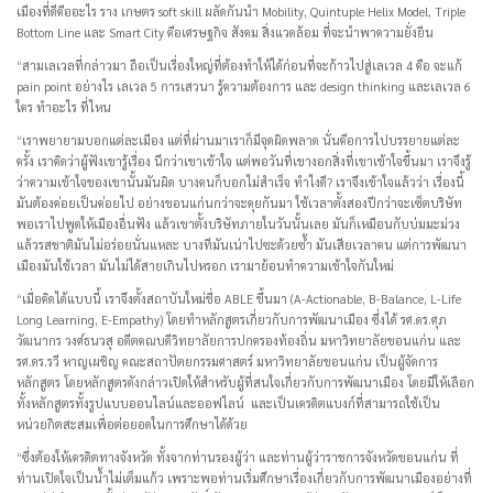
เมืองที่ดีคืออะไร ราง เกษตร soft skill ผลัดกันนำ Mobility, Quintuple Helix Model, Triple
Bottom Line และ Smart City คือเศรษฐกิจ สังคม สิ่งแวดล้อม ที่จะนำพาความยั่งยืน
“สามเลเวลที่กล่าวมา ถือเป็นเรื่องใหญ่ที่ต้องทำให้ได้ก่อนที่จะก้าวไปสู่เลเวล 4 คือ จะแก้
pain point อย่างไร เลเวล 5 การเสวนา รู้ความต้องการ และ design thinking และเลเวล 6
ใคร ทำอะไร ที่ไหน
“เราพยายามบอกแต่ละเมือง แต่ที่ผ่านมาเราก็มีจุดผิดพลาด นั่นคือการไปบรรยายแต่ละ
ครั้ง เราคิดว่าผู้ฟังเขารู้เรื่อง นึกว่าเขาเข้าใจ แต่พอวันที่เขางอกสิ่งที่เขาเข้าใจขึ้นมา เราจึงรู้
ว่าความเข้าใจของเขานั้นมันผิด บางคนก็บอกไม่สำเร็จ ทำไงดี? เราจึงเข้าใจแล้วว่า เรื่องนี้
มันต้องค่อยเป็นค่อยไป อย่างขอนแก่นกว่าจะคุยกันมา ใช้เวลาตั้งสองปีกว่าจะเซ็ตบริษัท
พอเราไปพูดให้เมืองอื่นฟัง แล้วเขาตั้งบริษัทภายในวันนั้นเลย มันก็เหมือนกับบ่มมะม่วง
แล้วรสชาติมันไม่อร่อยนั่นแหละ บางทีมันเน่าไปซะด้วยซ้ำ มันเสียเวลาคน แต่การพัฒนา
เมืองมันใช้เวลา มันไม่ได้สายเกินไปหรอก เรามาย้อนทำความเข้าใจกันใหม่
“เมื่อคิดได้แบบนี้ เราจึงตั้งสถาบันใหม่ชื่อ ABLE ขึ้นมา (A-Actionable, B-Balance, L-Life
Long Learning, E-Empathy) โดยทำหลักสูตรเกี่ยวกับการพัฒนาเมือง ซึ่งได้ รศ.ดร.ศุภ
วัฒนากร วงศ์ธนวสุ อดีตคณบดีวิทยาลัยการปกครองท้องถิ่น มหาวิทยาลัยขอนแก่น และ
รศ.ดร.รวี หาญเผชิญ คณะสถาปัตยกรรมศาสตร์ มหาวิทยาลัยขอนแก่น เป็นผู้จัดการ
หลักสูตร โดยหลักสูตรดังกล่าวเปิดให้สำหรับผู้ที่สนใจเกี่ยวกับการพัฒนาเมือง โดยมีให้เลือก
ทั้งหลักสูตรทั้งรูปแบบออนไลน์และออฟไลน์ และเป็นเครดิตแบงก์ที่สามารถใช้เป็น
หน่วยกิตสะสมเพื่อต่อยอดในการศึกษาได้ด้วย
“ซึ่งต้องให้เครดิตทางจังหวัด ทั้งจากท่านรองผู้ว่า และท่านผู้ว่าราชการจังหวัดขอนแก่น ที่
ท่านเปิดใจเป็นน้ำไม่เต็มแก้ว เพราะพอท่านเริ่มศึกษาเรื่องเกี่ยวกับการพัฒนาเมืองอย่างที่