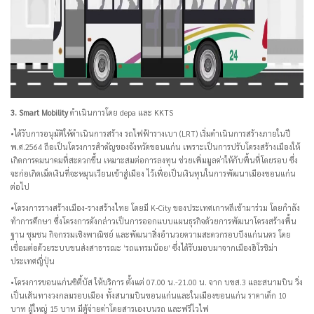
3. Smart Mobility
ดำเนินการโดย depa และ KKTS
•ได้รับการอนุมัติให้ดำเนินการสร้าง รถไฟฟ้ารางเบา (LRT) เริ่มดำเนินการสร้างภายในปี
พ.ศ.2564 ถือเป็นโครงการสำคัญของจังหวัดขอนแก่น เพราะเป็นการปรับโครงสร้างเมืองให้
เกิดการคมนาคมที่สะดวกขึ้น เหมาะสมต่อการลงทุน ช่วยเพิ่มมูลค่าให้กับพื้นที่โดยรอบ ซึ่ง
จะก่อเกิดเม็ดเงินที่จะหมุนเวียนเข้าสู่เมือง ไว้เพื่อเป็นเงินทุนในการพัฒนาเมืองขอนแก่น
ต่อไป
•
โครงการรางสร้างเมือง-รางสร้างไทย โดยมี K-City ของประเทศเกาหลีเข้ามาร่วม โดยกำลัง
ทำการศึกษา ซึ่งโครงการดังกล่าวเป็นการออกแบบแผนธุรกิจด้วยการพัฒนาโครงสร้างพื้น
ฐาน ชุมชน กิจกรรมเชิงพาณิชย์ และพัฒนาสิ่งอำนวยความสะดวกรอบบึงแก่นนคร โดย
เชื่อมต่อด้วยระบบขนส่งสาธารณะ ‘รถแทรมน้อย’ ซึ่งได้รับมอบมาจากเมืองฮิโรชิม่า
ประเทศญี่ปุ่น
•โครงการขอนแก่นซิตี้บัส ให้บริการ ตั้งแต่ 07.00 น.-21.00 น. จาก บขส.3 และสนามบิน วิ่ง
เป็นเส้นทางวงกลมรอบเมือง ทั้งสนามบินขอนแก่นและในเมืองขอนแก่น ราคาเด็ก 10
บาท ผู้ใหญ่ 15 บาท มีตู้จ่ายค่าโดยสารเองบนรถ และฟรีไวไฟ