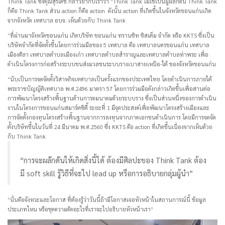
Think Tank ซึ่งคุณสุรเดช กล่าวย้ำกับเราว่า “Think Tank ไม่ใช่เป็นผู้ผลักดัน Think Tank
ก็คือ Think Tank ส่วน action ก็คือ action ดังนั้น action ที่เกิดขึ้นในจังหวัดขอนแก่นเกิด
จากจังหวัด เทศบาล อบจ. เห็นด้วยกับ Think Tank
“ที่ผ่านมาจังหวัดขอนแก่น เกิดบริษัท ขอนแก่น ทรานซิท ซิสเต็ม จำกัด หรือ KKTS ซึ่งเป็น
บริษัทจำกัดที่จัดตั้งขึ้นโดยการร่วมมือของ 5 เทศบาล คือ เทศบาลนครขอนแก่น เทศบาล
เมืองศิลา เทศบาลตำบลเมืองเก่า เทศบาลตำบลสำราญและเทศบาลตำบลท่าพระ เพื่อ
ดำเนินโครงการก่อสร้างระบบขนส่งมวลชนระบบรางเบาสายเหนือ-ใต้ ของจังหวัดขอนแก่น
“นับเป็นการจดจัดตั้งวิสาหกิจเทศบาลเป็นครั้งแรกของประเทศไทย โดยดำเนินการภายใต้
พระราชบัญญัติเทศบาล พ.ศ.2496 มาตรา 57 โดยการร่วมมือดังกล่าวเกิดขึ้นเพื่อสานต่อ
การพัฒนาโครงสร้างพื้นฐานด้านการคมนาคมด้วยระบบราง ซึ่งเป็นส่วนหนึ่งของการดำเนิน
งานในโครงการขอนแก่นสมาร์ตซิตี้ ระยะที่ 1 มีจุดประสงค์เพื่อพัฒนาโครงสร้างเมืองและ
การจัดตั้งกองทุนโครงสร้างพื้นฐานจากการลงทุนจากภาคเอกชนดำเนินการ โดยมีการจดจัด
ตั้งบริษัทขึ้นในวันที่ 24 มีนาคม พ.ศ.2560 ซึ่ง KKTS คือ action ที่เกิดขึ้นเนื่องจากเห็นด้วย
กับ Think Tank
“การจะผลักดันให้เกิดสิ่งนี้ได้ ต้องมีศิลปะของ Think Tank ต้อง
มี soft skill รู้วิธีที่จะไป lead up หรือการอธิบายกลุ่มผู้นำ”
“นั่นคือจังหวะและโอกาส ที่ต้องรู้ว่าวันนี้ถ้ามีโอกาสเจอหัวหน้าในสถานการณ์นี้ ข้อมูล
ประเภทไหน หรือชุดความคิดอะไรที่เราจะไปอธิบายหัวหน้าเรา”