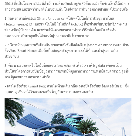
2561) ซึ่งเป็นโครงการริเริ่มที่สำนักงานส่งเสริมเศรษฐกิจดิจิทัลร่วมมือกับจังหวัด ผู้ให้บริการ
สาธารณสุข และมหาวิทยาลัยในขอนแก่น โดยโครงการประกอบด้วยสามองค์ประกอบคือ
1. รถพยาบาลอัจฉริยะ (Smart Ambulance) ที่ใช้เทคโนโลยีการประชุมทางไกล
(Teleconference) IOT และเทคโนโลยี โรโบติกส์ (robotic) ที่จะช่วยเพิ่มประสิทธิภาพงาน
ช่วยเหลือผู้ป่วยฉุกเฉิน และช่วยให้แพทย์สามารถทำการวินิจฉัยเบื้องต้น หรือเริ่ม
กระบวนการรักษาฉุกเฉินได้ก่อนที่ผู้ป่วยจะมาถึงโรงพยาบาล
2. บริการด้านสุขภาพเชิงป้องกัน จากสายรัดข้อมืออัจฉริยะ (Smart Wristband) ระบบบ้าน
อัจฉริยะ (Smart Home) เพื่อจัดเก็บข้อมูลเชิงสุขภาพ และให้คำแนะนำสุขภาพกับ
ประชาชน
3. พัฒนาระบบเทคโนโลยีบล็อกเชน (blockchain) เพื่อวิเคราห์ big data เพื่อจะเป็น
ประโยชน์ต่อการแบ่งปันข้อมูลทางการแพทย์ที่บุคลากรทางการแพทย์และสาธารณสุขทั้ง
ภาครัฐและเอกชนสามารถเข้าถึง
• เสาไฟอัจฉริยะ (Smart Pole) สายไฟฟ้าลงดิน กล้องวงจรปิดอัจฉริยะ อินเตอร์เน็ต IoT ซึ่ง
กลุ่มเบญจจินดาได้ร่วมลงนามเอ็มโอยูกับเทศบาลนครขอนแก่น