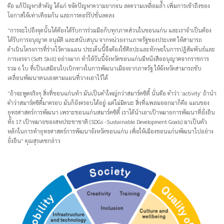
คือ แก้ปัญหาสำคัญ ได้แก่ ขจัดปัญหาความยากจน ลดความเหลื่อมล้ำ เพิ่มการเข้าถึงของ
โอกาสให้เท่าเทียมกัน และการคอร์รัปชั่นลดลง
“การจะไปถึงจุดนั้นได้ต้องได้รับการร่วมมือกับทุกภาคส่วนในขอนแก่น และเราจำเป็นต้อง
ได้รับการอนุญาต อนุมัติ และสนับสนุน จากหน่วยงานภาครัฐของประเทศ ให้สามารถ
ดำเนินโครงการที่ร่างไว้ตามแผน ประเด็นนี้จึงต้องใช้ศิลปะและทักษะในการปฏิสัมพันธ์และ
การเจรจา (Soft Skill) อย่างมาก ทำให้วันนี้จังหวัดขอนแก่นมีหนังสืออนุญาตจากราชการ
รวม 6 ใบ ที่เป็นเสมือนใบเบิกทางในการพัฒนาเมืองจากภาครัฐ ให้จังหวัดสามารถขับ
เคลื่อนพัฒนาตนเองตามแผนที่วางเอาไว้ได้
“ถ้าจะพูดจริงๆ สิ่งที่ขอนแก่นทำ มันเป็นคำใหญ่กว่าสมาร์ตซิตี้ นั่นคือ คำว่า ‘activity’ ถ้านำ
คำว่าสมาร์ตซิตี้มาครอบ มันก็ยังครอบได้อยู่ แต่ไม่มิดนะ สิ่งที่แพลมออกมาก็คือ แผนของ
ยุทธศาสตร์การพัฒนา เพราะขอนแก่นสมาร์ตซิตี้ เราได้นำเอาเป้าหมายการพัฒนาที่ยั่งยืน
ทั้ง 17 เป้าหมายของสหประชาชาติ (SDGs -Sustainable Development Goals) มาเป็นตัว
หลักในการทำยุทธศาสตร์การพัฒนาจังหวัดขอนแก่น เพื่อให้เมืองขอนแก่นพัฒนาไปอย่าง
ยั่งยืน” คุณสุรเดชกล่าว