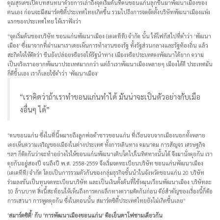
คุณสุรเดชเปิดบทสนทนาด้วยการเล่าถึงจุดเริ่มต้นที่คนขอนแก่นลุกขึ้นมาพัฒนาเมืองของ
ตนเอง ก่อนจะมีสมาร์ตซิตี้ประเทศไทยเกิดขึ้น รวมไปถึงการจดจัดตั้งบริษัทพัฒนาเมืองแห่ง
แรกของประเทศไทย ให้เราฟังว่า
“จุดเริ่มต้นของบริษัท ขอนแก่นพัฒนาเมือง (เคเคทีที) จำกัด นั้น ให้โฟกัสไปที่คำว่า ‘พัฒนา
เมือง’ ซึ่งมาจากที่ผ่านมาเราเคยเห็นการทำงานของรัฐ ทั้งรัฐส่วนกลางและรัฐท้องถิ่น แล้ว
สะกิดใจให้คิดว่า ขืนยังปล่อยหรือรอให้รัฐนำทาง เมืองหรือประเทศคงพัฒนาได้ยาก ความ
เป็นจริงเราอยากพัฒนาประเทศมากกว่า แต่ถ้าเราพัฒนาเมืองหลายๆ เมืองได้ดี ประเทศมัน
ก็ดีขึ้นเอง เราก็เลยใช้คำว่า ‘พัฒนาเมือง’
“เราคิดว่าถ้าเราทำขอนแก่นทำได้ มันน่าจะเป็นตัวอย่างกับเมือ
งอื่นๆ ได้”
“คนขอนแก่น ซึ่งในที่นี้หมายถึงลูกพ่อค้าชาวขอนแก่น ที่เรียนจบจากเมืองนอกทั้งหลาย
เคยเห็นความเจริญของเมืองในต่างประเทศ ทั้งการเดินทาง คมนาคม การสัญจร เศรษฐกิจ
ฯลฯ ก็คิดกันว่าจะทำอย่างไรให้ขอนแก่นพัฒนาเติบโตไปในทิศทางนั้นได้ จึงมานั่งคุยกัน เรา
คุยกันอยู่สองปี จนถึงปี พ.ศ. 2558-2559 จึงเริ่มจดทะเบียนบริษัท ขอนแก่นพัฒนาเมือง
(เคเคทีที) จำกัด โดยเป็นการรวมตัวกันของกลุ่มธุรกิจชั้นนำในจังหวัดขอนแก่น 20 บริษัท
ร่วมลงขันเป็นทุนจดทะเบียนบริษัท และเป็นเงินตั้งต้นที่ใช้หมุนเวียนพัฒนาเมือง บริษัทละ
10 ล้านบาท สิ่งนี้สะท้อนให้เห็นถึงการตกผลึกทางความคิดกันก่อน คีย์สำคัญของเรื่องนี้ก็คือ
การเสวนา การพูดคุยกัน ซึ่งในตอนนั้น สมาร์ตซิตี้ประเทศไทยยังไม่เกิดขึ้นเลย”
‘สมาร์ตซิตี้’ กับ ‘การพัฒนาเมืองขอนแก่น’ คือเย็นตาโฟชามเดียวกัน