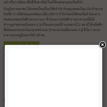
นท์) หรือการพัฒนาพื้นที่เชิงพาณิชย์ โดยใช้ขนส่งมวลชนเป็นตัวนำ
ปัจจุบันภาคเอกชน ได้จดทะเบียนเป็นบริษัทจำกัด ด้วยทุนจดทะเบียน 200 ล้านบาท
โดยชื่อ ว่า บริษัทขอนแก่นพัฒนาเมือง (KKTT) จำกัด โดยบริษัทจะเริ่มทำโครงการ
ขนส่งมวลชนรถไฟฟ้าระบบรางเบา ซึ่งโครงการรถไฟฟ้ารางเบาสายเหนือใต้
สำราญท่าพระจะมีระยะทาง 26 กิโลเมตร และมีจำนวนสถานี 21 สถานี ใช้รถไฟฟ้า
ที่ผลิตและประกอบในประเทศจำนวน 15 ขบวน โดยมีขบวนละ 3 ตู้ ซึ่งใน 1 ขบวน
สามารถบรรจุผู้โดยสารได้ 180 คน
รายละเอียดเพิ่มเติม
INVESTMENT
MODEL