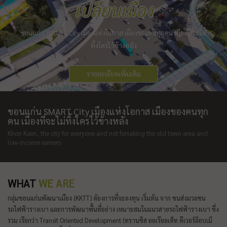
เปลี่ยนเมือง
ขอนแก่น SMART City เมืองแห่งโอกาส เมืองของคนทุกคน เมืองที่จะไม่
ทิ้งใครไว้ข้างหลัง
รายละเอียดเพิ่มเติม
ขอนแก่น SMART City เมืองแห่งโอกาส เมืองของคนทุก
คน เมืองที่จะไม่ทิ้งใครไว้ข้างหลัง
Khon Kaen, the city for everyone and not forsaking the old town area and
low-income earners
WHAT
WE ARE
กลุ่มขอนแก่นพัฒนาเมือง (KKTT) ต้องการที่จะลงทุน เริ่มต้น จาก ขนส่งมวลชน
รถไฟฟ้ารางเบา และการพัฒนาพื้นที่อย่าง เหมาะสมในแนวสายรถไฟฟ้ารางเบา ซึ่ง
รวม เรียกว่า Transit Oriented Development (ทรานซิส ออเรียลเต็ท ดีเวอร์ล็อบเม็