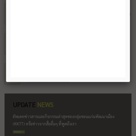
เงินลงทุนจาก ขอนแก่นพัฒนาเมือง (KKTT)
STEP
1
20 องค์กรธุรกิจในขอนแก่นร่วมลงทุนและก่อตั้งบริษัท ทุนจดทะเบียน
200 ล้านบาท
การระดมทุนสาธารณะ (Crowd Funding)
STEP
2
ระดมทุนจากบุคคลและนิติบุคคลทั่วไปในจังหวัดขอนแก่นและใน
ประเทศไทย
กองทุนโครงสร้างพื้นฐาน
STEP
3
หลังจากโครงการเริ่มเปิดดำเนินการใน 2 ปีแรก นำโครงการเข้าจด
ทะเบียนในตลาดหลักทรัพย์
UPDATE
NEWS
อัพเดทข่าวสารและกิจกรรมล่าสุดของกลุ่มขอนแก่นพัฒนาเมือง
(KKTT) หรือข่าวจากสื่ออื่นๆ ที่พูดถึงเรา