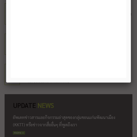
เงินลงทุนจาก ขอนแก่นพัฒนาเมือง (KKTT)
STEP
1
20 องค์กรธุรกิจในขอนแก่นร่วมลงทุนและก่อตั้งบริษัท ทุนจดทะเบียน
200 ล้านบาท
การระดมทุนสาธารณะ (Crowd Funding)
STEP
2
ระดมทุนจากบุคคลและนิติบุคคลทั่วไปในจังหวัดขอนแก่นและใน
ประเทศไทย
กองทุนโครงสร้างพื้นฐาน
STEP
3
หลังจากโครงการเริ่มเปิดดำเนินการใน 2 ปีแรก นำโครงการเข้าจด
ทะเบียนในตลาดหลักทรัพย์
UPDATE
NEWS
อัพเดทข่าวสารและกิจกรรมล่าสุดของกลุ่มขอนแก่นพัฒนาเมือง
(KKTT) หรือข่าวจากสื่ออื่นๆ ที่พูดถึงเรา