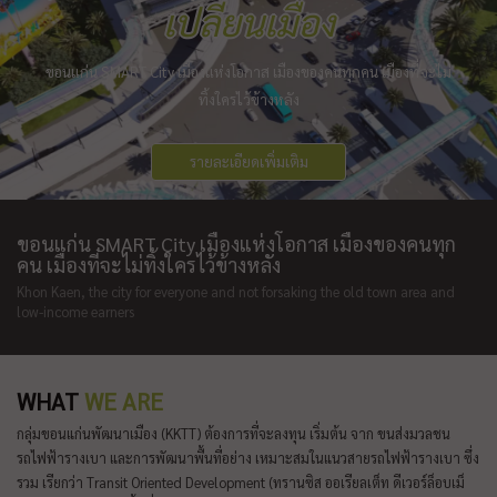
เปลี่ยนเมือง
ขอนแก่น SMART City เมืองแห่งโอกาส เมืองของคนทุกคน เมืองที่จะไม่
ทิ้งใครไว้ข้างหลัง
รายละเอียดเพิ่มเติม
ขอนแก่น SMART City เมืองแห่งโอกาส เมืองของคนทุก
คน เมืองที่จะไม่ทิ้งใครไว้ข้างหลัง
Khon Kaen, the city for everyone and not forsaking the old town area and
low-income earners
WHAT
WE ARE
กลุ่มขอนแก่นพัฒนาเมือง (KKTT) ต้องการที่จะลงทุน เริ่มต้น จาก ขนส่งมวลชน
รถไฟฟ้ารางเบา และการพัฒนาพื้นที่อย่าง เหมาะสมในแนวสายรถไฟฟ้ารางเบา ซึ่ง
รวม เรียกว่า Transit Oriented Development (ทรานซิส ออเรียลเต็ท ดีเวอร์ล็อบเม็